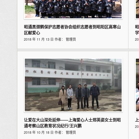
昭通黑颈鹤保护志愿者协会组织志愿者到昭阳区高寒山
昭
区献爱心
学
2018 年 11 月 13 日 作者：
管理员
2
让爱在大山深处延伸——上海爱心人士郑英姿女士到昭
上
通考察山区教育状况纪行/王兴鹏
2
2018 年 10 月 18 日 作者：
管理员