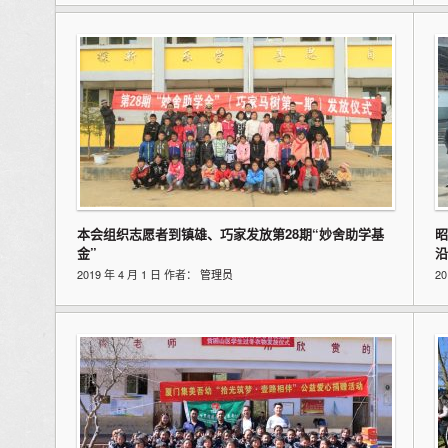
本会组织志愿者到镇雄、巧家发放第28期“妙舍助学基
昭
金”
沿
2019 年 4 月 1 日 作者：
管理员
2