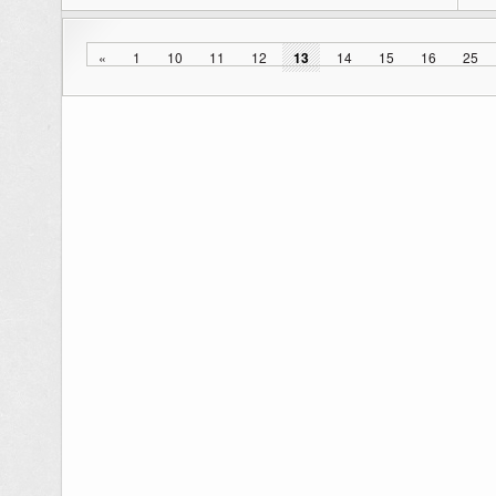
«
1
10
11
12
13
14
15
16
25