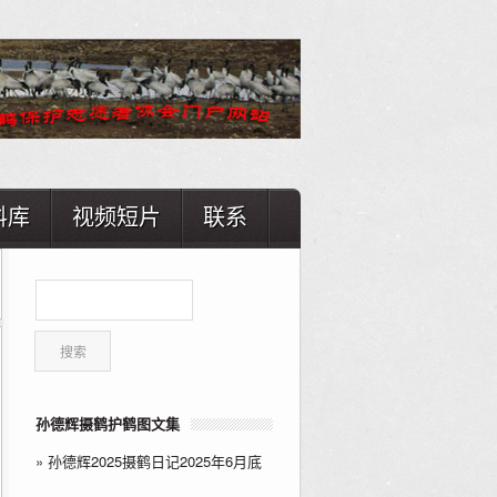
料库
视频短片
联系
孙德辉摄鹤护鹤图文集
»
孙德辉2025摄鹤日记2025年6月底