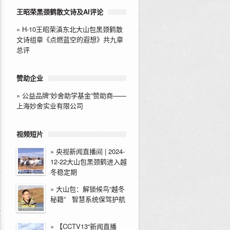
王昭荣黑颈鹤散文诗及AI评论
»
H-10王昭荣滇东北大山包黑颈鹤散
文诗组章《点燃蓝空的遐想》共九章
总评
赞助企业
»
公益品牌“妙舍助学基金”赞助商——
上海妙舍实业有限公司
视频短片
»
央视新闻直播间 | 2024-
12-22大山包黑颈鹤进入越
冬稳定期
»
大山包：解锁候鸟“越冬
秘籍” 智慧系统保驾护航
»
【CCTV13“新闻直播