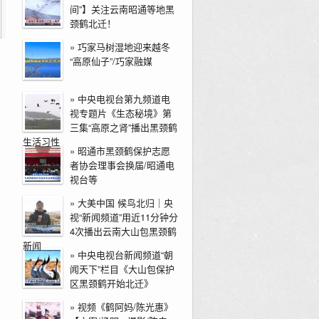
间”】关注云南昭通等地黑
颈鹤北迁！
»
巧家马树湿地迎来越冬
“高原仙子”/巧家融媒
»
中央电视台第九频道电
视专题片《生态秘境》第
三集“高原之肾”播出黑颈鹤
生活习性
»
昭通市黑颈鹤保护志愿
者协会理事会换届/昭通电
视台等
»
大美中国 候鸟北归｜央
视“新闻频道”用近11分钟分
4次播出云南大山包黑颈鹤
新闻
»
中央电视台新闻频道“朝
闻天下”栏目《大山包保护
区黑颈鹤开始北迁》
»
视频《鹤阿妈/陈光惠》