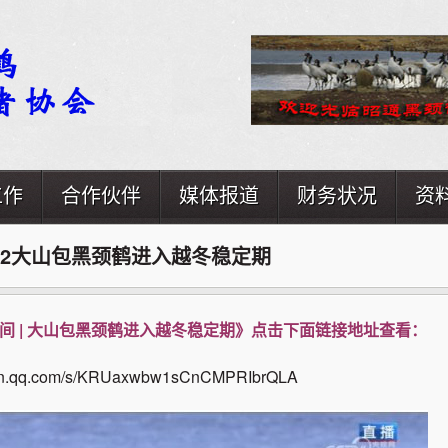
工作
合作伙伴
媒体报道
财务状况
资
12-22大山包黑颈鹤进入越冬稳定期
间 | 大山包黑颈鹤进入越冬稳定
期》点击下面链接地址查
看：
ixin.qq.com/s/KRUaxwbw1sCnCMPRIbrQLA