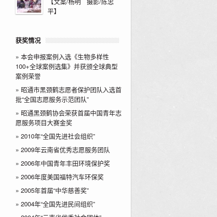
【文案/杨明 摄影/陈忠
平】
获奖情况
»
本会申报案例入选《生物多样性
100+全球案例选集》并获颁全球典型
案例荣誉
»
昭通市黑颈鹤志愿者保护团队入选首
批“全国志愿服务示范团队”
»
昭通黑颈鹤协会荣获首届中国青年志
愿服务项目大赛金奖
»
2010年“全国先进社会组织”
»
2009年云南省优秀志愿服务团队
»
2006年中国青年丰田环境保护奖
»
2006年度美国福特汽车环保奖
»
2005年首届“中华慈善奖”
»
2004年“全国先进民间组织”