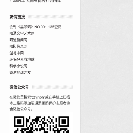
»
2004年“云南省优秀社会团体”
友情链接
会刊《黑颈鹤》NO.001-135查阅
昭通文学艺术网
昭通新闻网
昭阳信息网
湿地中国
环保酵素救地球
科学小说网
香港地球之友
微信公众号
在微信里搜索“zthjhbh”或在手机上扫描
本二维码添加昭通黑颈鹤保护志愿者协
会微信公众号。