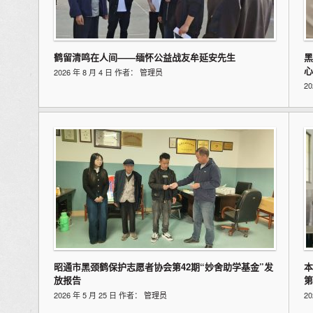
鹤留清鸣在人间——缅怀公益战友牟延安先生
黑
心
2026 年 8 月 4 日 作者：
管理员
2
昭通市黑颈鹤保护志愿者协会第42期“妙舍助学基金”发
本
放报告
第
2026 年 5 月 25 日 作者：
管理员
2