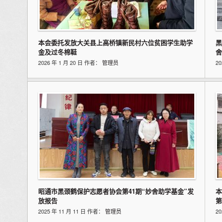
本会委托发放大关县上高桥镇新民村六位贫困学生助学
黑
金及过冬棉鞋
舍
2026 年 1 月 20 日 作者：
管理员
2
昭通市黑颈鹤保护志愿者协会第41期“妙舍助学基金”发
本
放报告
第
2025 年 11 月 11 日 作者：
管理员
2