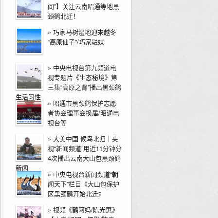
间”】关注云南昭通等地黑
颈鹤北迁！
»
巧家马树湿地迎来越冬
“高原仙子”/巧家融媒
»
中央电视台第九频道电
视专题片《生态秘境》第
三集“高原之肾”播出黑颈鹤
生活习性
»
昭通市黑颈鹤保护志愿
者协会理事会换届/昭通电
视台等
»
大美中国 候鸟北归｜央
视“新闻频道”用近11分钟分
4次播出云南大山包黑颈鹤
新闻
»
中央电视台新闻频道“朝
闻天下”栏目《大山包保护
区黑颈鹤开始北迁》
»
视频《鹤阿妈/陈光惠》