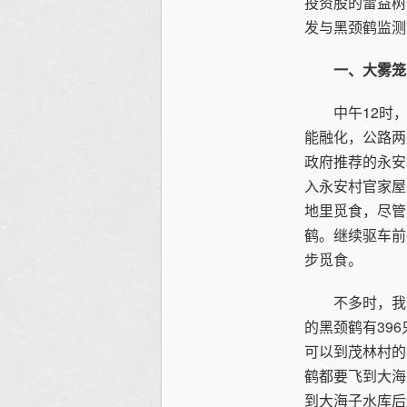
投资股的雷益树
发与黑颈鹤监测
一、大雾笼
中午12时，
能融化，公路两
政府推荐的永安
入永安村官家屋
地里觅食，尽管
鹤。继续驱车前
步觅食。
不多时，我们
的黑颈鹤有39
可以到茂林村的
鹤都要飞到大海
到大海子水库后