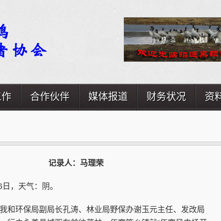
工作
合作伙伴
媒体报道
财务状况
资
）
记录人：马理荣
6日，天气：阴。
和环保局副局长孔涛、林业局野保办谢玉元主任、发改局