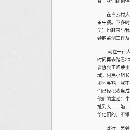
食，我们即刻停
在白云村大陷
备午餐。不多时
员）也赶来与我
颈鹤监测工作及
就在一行人员
时间再去踏看2
者协会王昭荣主
域。村民小组长
坝地寻鹤，我不
们已经把我当成
他们的童谣：牛
扯到大——陷—
给他们的，不难
此行，黑颈鹤