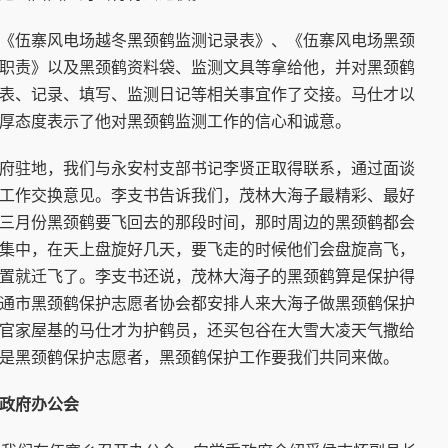
伍寨风电场越冬黑颈鹤监测记录表》、《伍寨风电场黑颈
职责》以及黑颈鹤资料袋、监测文具等拿给他，并对黑颈鹤
表、记录、填写、监测日记等相关事宜作了交接。马仕才以
厚态度表示了他对黑颈鹤监测工作的信心和诚意。
驻地，我们与永安村支部书记李贤正取得联系，通过面谈
工作交换意见。李支书告诉我们，茂林大海子最精彩、最好
三月份黑颈鹤要飞回去的那段时间，那时周边的黑颈鹤都会
集中，在天上盘旋好几天，要飞走的时候他们会盘旋高飞，
置就迁飞了。李支书还说，茂林大海子的黑颈鹤算是保护得
通市黑颈鹤保护志愿者协会都安排人来大海子做黑颈鹤保护
官家屋基的马仕才为护鹤员，还买包谷在大雪大凌天气撒给
是黑颈鹤保护志愿者，黑颈鹤保护工作要我们共同来做。
政府办公会