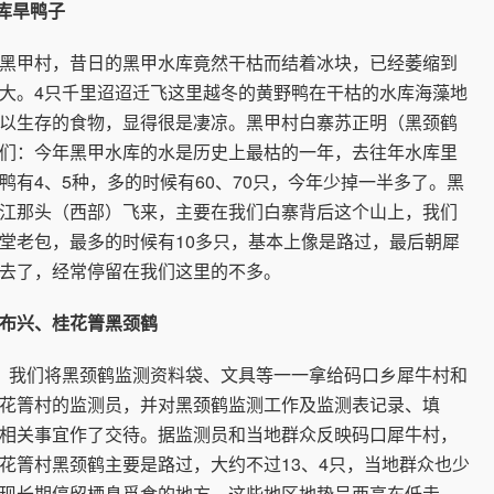
库旱鸭子
甲村，昔日的黑甲水库竟然干枯而结着冰块，已经萎缩到
大。4只千里迢迢迁飞这里越冬的黄野鸭在干枯的水库海藻地
以生存的食物，显得很是凄凉。黑甲村白寨苏正明（黑颈鹤
们：今年黑甲水库的水是历史上最枯的一年，去往年水库里
鸭有4、5种，多的时候有60、70只，今年少掉一半多了。黑
江那头（西部）飞来，主要在我们白寨背后这个山上，我们
堂老包，最多的时候有10多只，基本上像是路过，最后朝犀
去了，经常停留在我们这里的不多。
兴、桂花箐黑颈鹤
我们将黑颈鹤监测资料袋、文具等一一拿给码口乡犀牛村和
花箐村的监测员，并对黑颈鹤监测工作及监测表记录、填
相关事宜作了交待。据监测员和当地群众反映码口犀牛村，
花箐村黑颈鹤主要是路过，大约不过13、4只，当地群众也少
现长期停留栖息觅食的地方。这些地区地势呈西高东低走