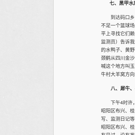
七、黑甲水
到达码口乡黑
不足一个篮球场
平上寻找它们赖
监测员）告诉我
的水鸭子、黄野
颈鹤从四川金沙
喊这个地方叫玉
牛村大羊窝方向
八、犀牛、布
下午4时许，
昭阳区布兴、桂
写、监测日记等
昭阳区布兴、桂
有见过，没有发