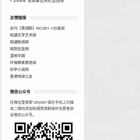
»
2004年“云南省优秀社会团体”
友情链接
会刊《黑颈鹤》NO.001-135查阅
昭通文学艺术网
昭通新闻网
昭阳信息网
湿地中国
环保酵素救地球
科学小说网
香港地球之友
微信公众号
在微信里搜索“zthjhbh”或在手机上扫描
本二维码添加昭通黑颈鹤保护志愿者协
会微信公众号。