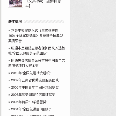
【文案/杨明 摄影/陈忠
平】
获奖情况
»
本会申报案例入选《生物多样性
100+全球案例选集》并获颁全球典型
案例荣誉
»
昭通市黑颈鹤志愿者保护团队入选首
批“全国志愿服务示范团队”
»
昭通黑颈鹤协会荣获首届中国青年志
愿服务项目大赛金奖
»
2010年“全国先进社会组织”
»
2009年云南省优秀志愿服务团队
»
2006年中国青年丰田环境保护奖
»
2006年度美国福特汽车环保奖
»
2005年首届“中华慈善奖”
»
2004年“全国先进民间组织”