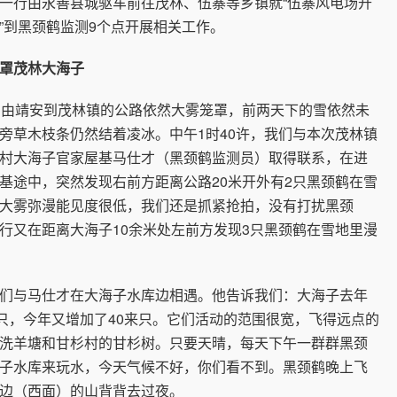
一行由永善县城驱车前往茂林、伍寨等乡镇就“伍寨风电场开
”到黑颈鹤监测9个点开展相关工作。
罩茂林大海子
由靖安到茂林镇的公路依然大雾笼罩，前两天下的雪依然未
旁草木枝条仍然结着凌冰。中午1时40许，我们与本次茂林镇
村大海子官家屋基马仕才（黑颈鹤监测员）取得联系，在进
基途中，突然发现右前方距离公路20米开外有2只黑颈鹤在雪
大雾弥漫能见度很低，我们还是抓紧抢拍，没有打扰黑颈
行又在距离大海子10余米处左前方发现3只黑颈鹤在雪地里漫
与马仕才在大海子水库边相遇。他告诉我们：大海子去年
6只，今年又增加了40来只。它们活动的范围很宽，飞得远点的
洗羊塘和甘杉村的甘杉树。只要天晴，每天下午一群群黑颈
子水库来玩水，今天气候不好，你们看不到。黑颈鹤晚上飞
边（西面）的山背背去过夜。