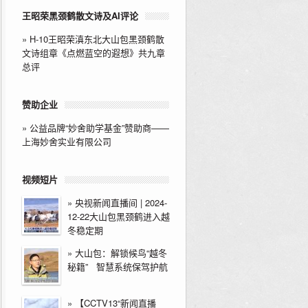
王昭荣黑颈鹤散文诗及AI评论
»
H-10王昭荣滇东北大山包黑颈鹤散
文诗组章《点燃蓝空的遐想》共九章
总评
赞助企业
»
公益品牌“妙舍助学基金”赞助商——
上海妙舍实业有限公司
视频短片
»
央视新闻直播间 | 2024-
12-22大山包黑颈鹤进入越
冬稳定期
»
大山包：解锁候鸟“越冬
秘籍” 智慧系统保驾护航
»
【CCTV13“新闻直播