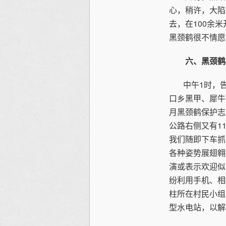
心，稍许，大陷
去，在100余
黑颈鹤很不情愿
六、黑颈鹤
中午1时，告
口乡黑甲、犀牛
月黑颈鹤保护志
公路右侧又有1
我们随即下车抓
各种姿势展翅翱
演或表示欢迎似
纷利用手机、相
柱所在村民小组
型水电站，以解