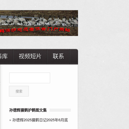
料库
视频短片
联系
孙德辉摄鹤护鹤图文集
»
孙德辉2025摄鹤日记2025年6月底