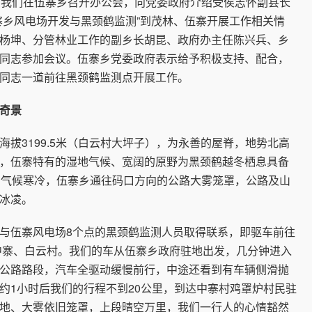
我们在伍寨乡召开办公会，向党委政府介绍受侯志怀副县长
寨乡风电场开发与黑颈鹤监测”到茂林、伍寨开展工作相关情
杨坤、分管林业工作的副乡长胡昆、政府办主任陈兴兵、乡
同志参加会议。伍寨乡党委政府表示给予积极支持、配合，
同志一道前往黑颈鹤监测点开展工作。
奇景
3199.5米（白云村大坪子），为永善的屋脊，地势北高
，伍寨特有的湿地气候、宽阔的原野为黑颈鹤越冬栖息具备
，气候寒冷，伍寨乡通往码口方向的公路大雾笼罩，公路及山
冰凌。
伍寨风电场8个点的黑颈鹤监测人员取得联系，即驱车前往
的中寨、白云村。我们的车从伍寨乡政府驻地出发，几分钟进入
公路路段，汽车全驱动缓慢前行，中途还看到有车辆侧滑抛
约1小时后我们的行程不到20公里，到达中寨村鸡罩炉村民驻
地、大雾依旧笼罩，上段晴空万里，我们一行人的心情豁然