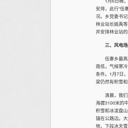
1月6日晚，
安排，此行“伍
况。乡党委书记
林业站长姚禹等
并安排林业站的
三、风电场
伍寨乡最高海拔
南低，气候寒冷
条件。1月7日
梁仍然有积雪和
清晨，我们与
海拔3100米
积雪和冰凌盘山
锚在公路边。大
地，下段冰天雪