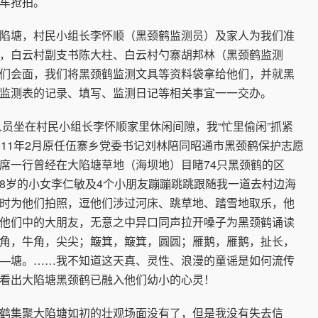
车抢拍。
塘，村民小组长李怀顺（黑颈鹤监测员）及家人为我们准
，白云村副支书陈大柱、白云村勺寨胡邦林（黑颈鹤监测
们会面，我们将黑颈鹤监测文具等资料袋拿给他们，并就黑
监测表的记录、填写、监测日记等相关事宜一一交办。
坐在村民小组长李怀顺家里休闲间隙，我“忙里偷闲”抓紧
011年2月原任伍寨乡党委书记刘林陪同昭通市黑颈鹤保护志愿
席一行曾经在大陷塘草地（海坝地）目睹74只黑颈鹤的区
8岁的小女李仁敏及4个小朋友蹦蹦跳跳跟随我一道去村边海
时为他们拍照，逗他们涉过河床、跳草地、踏雪地取乐，他
他们中的大朋友，无意之中异口同声拉开嗓子为黑颈鹤诵读
角，牛角，尖尖；簸箕，簸箕，圆圆；雁鹅，雁鹅，扯长，
—塘。……我不知道这天真、灵性、浪漫的童谣是如何流传
看出大陷塘黑颈鹤已融入他们幼小的心灵！
集聚大陷塘如初的壮观场面没有了，但是我没有失去信