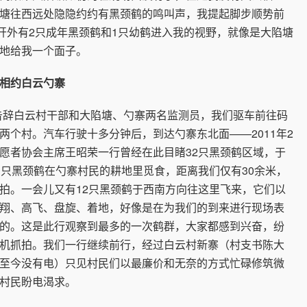
塘往西远处隐隐约约有黑颈鹤的鸣叫声，我提起脚步顺势前
米开外有2只成年黑颈鹤和1只幼鹤进入我的视野，就像是大陷塘
地给我一个面子。
相约白云勺寨
辞白云村干部和大陷塘、勺寨两名监测员，我们驱车前往码
两个村。汽车行驶十多分钟后，到达勺寨东北面——2011年2
愿者协会主席王昭荣一行曾经在此目睹32只黑颈鹤区域，于
1只黑颈鹤在勺寨村民的耕地里觅食，距离我们仅有30余米，
拍。一会儿又有12只黑颈鹤于西南方向往这里飞来，它们以
翔、高飞、盘旋、着地，好像是在为我们的到来进行现场表
的。这是此行观察到最多的一次鹤群，大家都感到兴奋，纷
机抓拍。我们一行继续前行，经过白云村新寨（村支书陈大
至今没有电）只见村民们以最廉价和无奈的方式忙碌修筑微
村民盼电渴求。