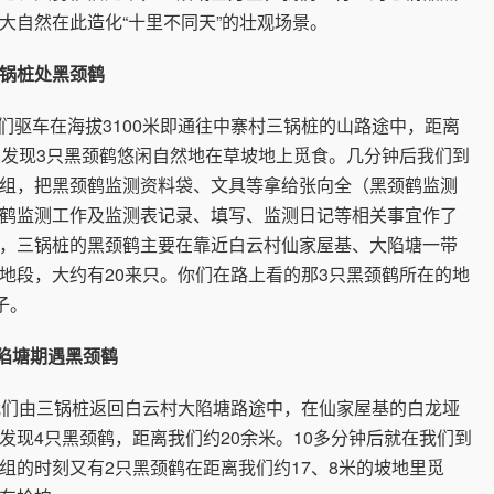
大自然在此造化“十里不同天”的壮观场景。
锅桩处黑颈鹤
驱车在海拔3100米即通往中寨村三锅桩的山路途中，距离
方发现3只黑颈鹤悠闲自然地在草坡地上觅食。几分钟后我们到
组，把黑颈鹤监测资料袋、文具等拿给张向全（黑颈鹤监测
鹤监测工作及监测表记录、填写、监测日记等相关事宜作了
，三锅桩的黑颈鹤主要在靠近白云村仙家屋基、大陷塘一带
地段，大约有20来只。你们在路上看的那3只黑颈鹤所在的地
子。
塘期遇黑颈鹤
们由三锅桩返回白云村大陷塘路途中，在仙家屋基的白龙垭
发现4只黑颈鹤，距离我们约20余米。10多分钟后就在我们到
组的时刻又有2只黑颈鹤在距离我们约17、8米的坡地里觅