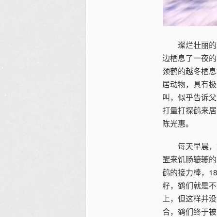
璨烂壮丽的朝
边栖息了一夜的
颈鹤的越冬栖息
居动物，具有极
叫，似乎告诉父
打量打探鹤来居
陈光惠。
每天早晨，她
醒来饥肠辘辘的
鹤的接力棒，1
籽，鹤们就是不
上，但这样并没
合，鹤们终于被