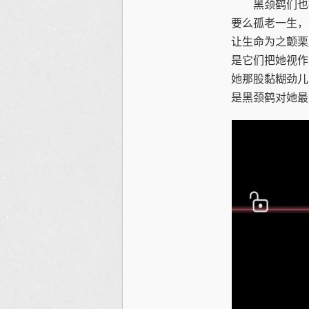
黑颈鹤们也拥
要么孤老一生，
让生命为之颤栗
是它们把她视作
她那股黏糊劲儿
是黑颈鹤对她最