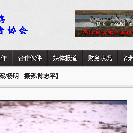
工作
合作伙伴
媒体报道
财务状况
资
案/杨明 摄影/陈忠平】