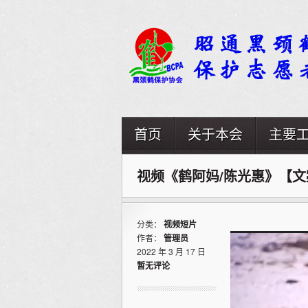
首页
关于本会
主要
视频《鹤阿妈/陈光惠》【文
分类：
视频短片
视
作者：
管理员
频
2022 年 3 月 17 日
播
暂无评论
放
器