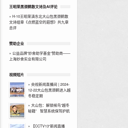
王昭荣黑颈鹤散文诗及AI评论
»
H-10王昭荣滇东北大山包黑颈鹤散
文诗组章《点燃蓝空的遐想》共九章
总评
赞助企业
»
公益品牌“妙舍助学基金”赞助商——
上海妙舍实业有限公司
视频短片
»
央视新闻直播间 | 2024-
12-22大山包黑颈鹤进入越
冬稳定期
»
大山包：解锁候鸟“越冬
秘籍” 智慧系统保驾护航
»
【CCTV13“新闻直播