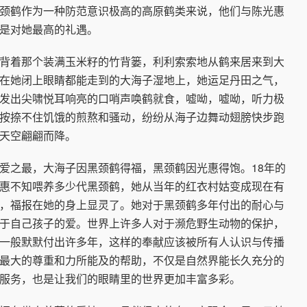
颈鹤作为一种防范意识极高的高原鹤类来说，他们与陈光惠
是对她最高的礼遇。
着那个装满玉米籽的竹背篓，利利索索地从鹤来居来到大
在她闭上眼睛都能走到的大海子湿地上，她运足丹田之气，
发出尖啸悦耳响亮的口哨声唤鹤就食，嘘呦，嘘呦，听力极
按捺不住饥饿的煎熬和骚动，纷纷从海子边舞动翅膀快步跑
天空翩翩而降。
之最，大海子因黑颈鹤得福，黑颈鹤因光惠得饱。18年的
惠不知喂养多少代黑颈鹤，她从当年的红衣村姑变成现在有
，福报在她的身上显灵了。她对于黑颈鹤多年付出的耐心与
于自己孩子的爱。世界上许多人对于濒危野生动物的保护，
一般默默付出许多年，这样的奉献应该被所有人认识与传播
最大的尊重和力所能及的帮助，不仅是自然界能长久充分的
服务，也是让我们的眼睛里的世界更加丰富多彩。