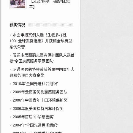
【文案/杨明 摄影/陈忠
平】
获奖情况
»
本会申报案例入选《生物多样性
100+全球案例选集》并获颁全球典型
案例荣誉
»
昭通市黑颈鹤志愿者保护团队入选首
批“全国志愿服务示范团队”
»
昭通黑颈鹤协会荣获首届中国青年志
愿服务项目大赛金奖
»
2010年“全国先进社会组织”
»
2009年云南省优秀志愿服务团队
»
2006年中国青年丰田环境保护奖
»
2006年度美国福特汽车环保奖
»
2005年首届“中华慈善奖”
»
2004年“全国先进民间组织”