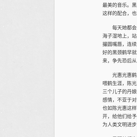
最美的音乐。黑
这样的配合，也
每天她都会背
海子湿地上，站
撮圆嘴唇，连续
好的黑颈鹤早就
来，争先恐后从
光惠光惠鹤爱
喂鹤生涯，陈光
三个儿子的丹娘
感情，不亚于对
也如陈光惠这样
开，给他们给予
为人类文明进步