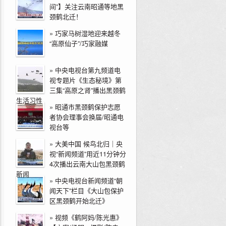
间”】关注云南昭通等地黑
颈鹤北迁！
»
巧家马树湿地迎来越冬
“高原仙子”/巧家融媒
»
中央电视台第九频道电
视专题片《生态秘境》第
三集“高原之肾”播出黑颈鹤
生活习性
»
昭通市黑颈鹤保护志愿
者协会理事会换届/昭通电
视台等
»
大美中国 候鸟北归｜央
视“新闻频道”用近11分钟分
4次播出云南大山包黑颈鹤
新闻
»
中央电视台新闻频道“朝
闻天下”栏目《大山包保护
区黑颈鹤开始北迁》
»
视频《鹤阿妈/陈光惠》