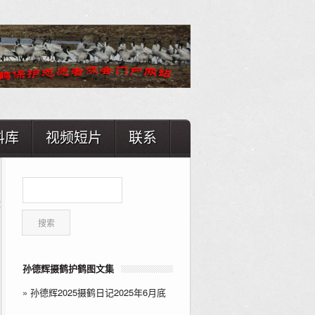
料库
视频短片
联系
孙德辉摄鹤护鹤图文集
»
孙德辉2025摄鹤日记2025年6月底