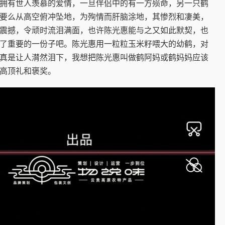
有世人羡慕的爱情，一旦伴侣中的有一方殒命，另一只鹤
要么从高空俯冲坠地，为殉情而肝脑涂地，其惨烈和凄美，
震撼，令顽时流泪满面，也许陈光惠能与之又如此默契，也
了重要的一份子吧。陈光惠用一粒粒玉米籽喂大的幼鹤，对
真是让人潸然泪下，我想把陈光惠叫做鹤阿妈或鹤妈妈应该
高顶礼和褒奖。