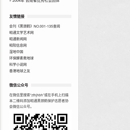
»
2004年“云南省优秀社会团体”
友情链接
会刊《黑颈鹤》NO.001-135查阅
昭通文学艺术网
昭通新闻网
昭阳信息网
湿地中国
环保酵素救地球
科学小说网
香港地球之友
微信公众号
在微信里搜索“zthjhbh”或在手机上扫描
本二维码添加昭通黑颈鹤保护志愿者协
会微信公众号。