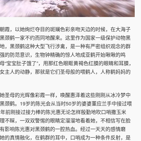
霞，以她绚烂夺目的斑斓色彩亲吻天边的时候，在大海子
黑颈鹤一家不约而同地醒来。这里作为国家一级保护动物黑
地，黑颈鹤这种大型飞行涉禽，是一种有严密组织观念的群
强的防范意识，生物钟精确的惊人地成亚鹤开始啾啾的鸣
母“宝宝肚子饿了”，用那红色眼眶黄褐色红膜的眼睛和耳膜，
女主人的动静，那就是它们圣母般的喂鹤人，人称鹤妈妈的
圣母的光辉像彩霞一样，唤醒惠泽着这些刚刚从冰冷梦中
黑颈鹤。19岁的陈光会从当时50岁的婆婆董应兰手中接过喂
8年前刚接过接力棒的陈光惠无论怎样殷勤地吹口哨撒玉米
理不睬，一双双警惕的眼睛定溜溜地看着她，不相信写在脸
有影响陈光惠对黑颈鹤的一腔热血。经过一天天的感情磨
她的真情融化，在鹤群的耳中，口哨成为一种条件反射，是