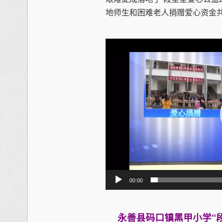
地师生和困难老人捐赠爱心资金共2
视
频
播
放
器
00:00
永善县码口镇黑甲小学“