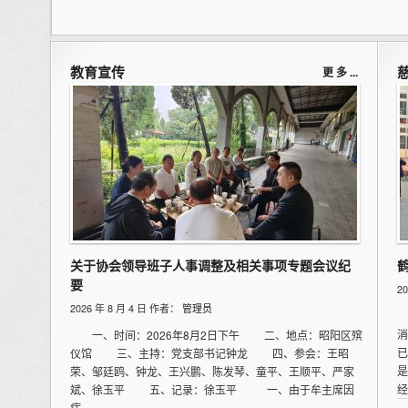
教育宣传
更 多 ...
关于协会领导班子人事调整及相关事项专题会议纪
要
2
2026 年 8 月 4 日 作者：
管理员
妙
消
一、时间：2026年8月2日下午 二、地点：昭阳区殡
已
仪馆 三、主持：党支部书记钟龙 四、参会：王昭
是
荣、邹廷鸥、钟龙、王兴鹏、陈发琴、童平、王顺平、严家
经
斌、徐玉平 五、记录：徐玉平 一、由于牟主席因
病…