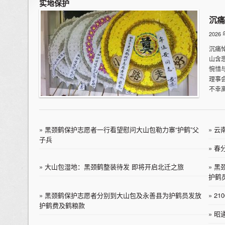
实地保护
沉痛
2026
沉痛
山含
惋惜
理事
不幸
»
黑颈鹤保护志愿者一行看望慰问大山包勒力寨“护鹤”父
»
云
子兵
»
春
»
大山包湿地：黑颈鹤整装待发 即将开启北迁之旅
»
黑
护鹤
»
黑颈鹤保护志愿者分别到大山包及永善县为护鹤员发放
»
2
护鹤费及鹤粮款
»
昭