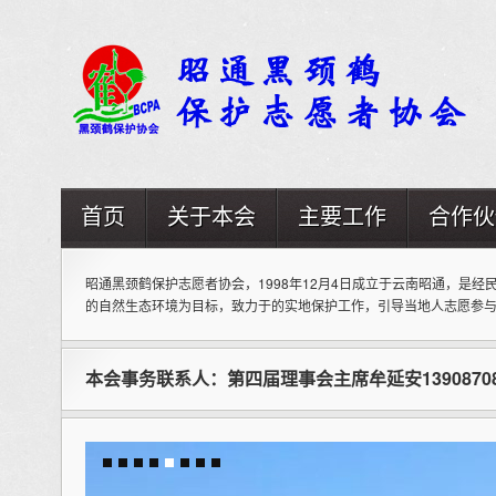
首页
关于本会
主要工作
合作伙
昭通黑颈鹤保护志愿者协会，1998年12月4日成立于云南昭通，是
的自然生态环境为目标，致力于的实地保护工作，引导当地人志愿参
本会事务联系人：第四届理事会主席牟延安139087081
量突破
保护区加