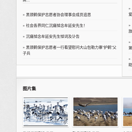
»
»
黑颈鹤保护志愿者协会理事会成员追思
»
»
社会各界同仁沉痛悼念牟延安先生！
»
沉痛悼念牟延安先生悼词及讣告
»
»
黑颈鹤保护志愿者一行看望慰问大山包勒力寨“护鹤”父
第
子兵
»
助
图片集