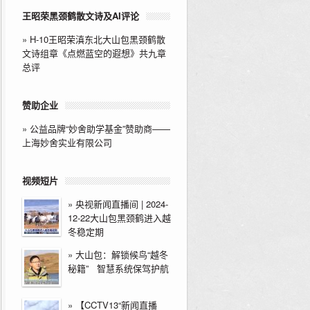
王昭荣黑颈鹤散文诗及AI评论
»
H-10王昭荣滇东北大山包黑颈鹤散
文诗组章《点燃蓝空的遐想》共九章
总评
赞助企业
»
公益品牌“妙舍助学基金”赞助商——
上海妙舍实业有限公司
视频短片
»
央视新闻直播间 | 2024-
12-22大山包黑颈鹤进入越
冬稳定期
»
大山包：解锁候鸟“越冬
秘籍” 智慧系统保驾护航
»
【CCTV13“新闻直播