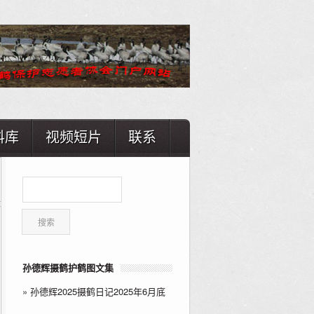
料库
视频短片
联系
孙德辉摄鹤护鹤图文集
»
孙德辉2025摄鹤日记2025年6月底