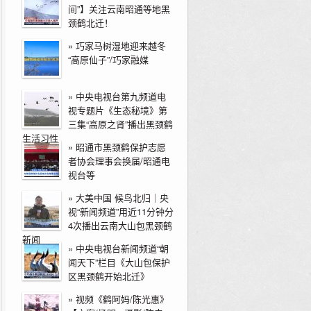
间”】关注云南昭通等地黑
颈鹤北迁！
»
巧家马树湿地迎来越冬
“高原仙子”/巧家融媒
»
中央电视台第九频道电
视专题片《生态秘境》第
三集“高原之肾”播出黑颈鹤
生活习性
»
昭通市黑颈鹤保护志愿
者协会理事会换届/昭通电
视台等
»
大美中国 候鸟北归｜央
视“新闻频道”用近11分钟分
4次播出云南大山包黑颈鹤
新闻
»
中央电视台新闻频道“朝
闻天下”栏目《大山包保护
区黑颈鹤开始北迁》
»
视频《鹤阿妈/陈光惠》