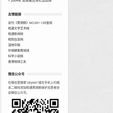
»
2004年“云南省优秀社会团体”
友情链接
会刊《黑颈鹤》NO.001-135查阅
昭通文学艺术网
昭通新闻网
昭阳信息网
湿地中国
环保酵素救地球
科学小说网
香港地球之友
微信公众号
在微信里搜索“zthjhbh”或在手机上扫描
本二维码添加昭通黑颈鹤保护志愿者协
会微信公众号。