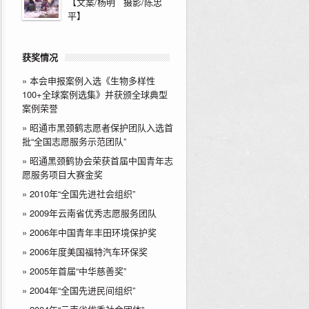
【文案/杨明 摄影/陈忠
平】
获奖情况
»
本会申报案例入选《生物多样性
100+全球案例选集》并获颁全球典型
案例荣誉
»
昭通市黑颈鹤志愿者保护团队入选首
批“全国志愿服务示范团队”
»
昭通黑颈鹤协会荣获首届中国青年志
愿服务项目大赛金奖
»
2010年“全国先进社会组织”
»
2009年云南省优秀志愿服务团队
»
2006年中国青年丰田环境保护奖
»
2006年度美国福特汽车环保奖
»
2005年首届“中华慈善奖”
»
2004年“全国先进民间组织”