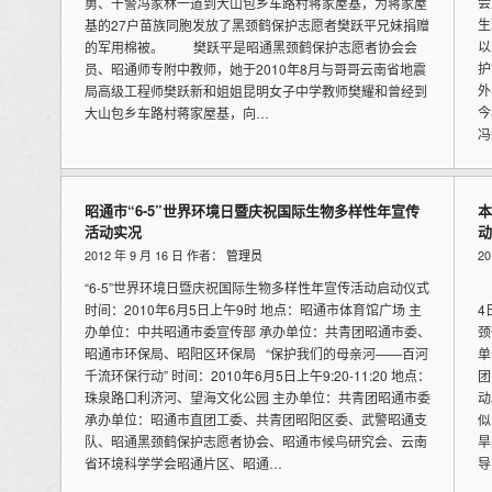
会
勇、干警冯家林一道到大山包乡车路村蒋家屋基，为蒋家屋
生
基的27户苗族同胞发放了黑颈鹤保护志愿者樊跃平兄妹捐赠
以
的军用棉被。 樊跃平是昭通黑颈鹤保护志愿者协会会
护
员、昭通师专附中教师，她于2010年8月与哥哥云南省地震
外
局高级工程师樊跃新和姐姐昆明女子中学教师樊耀和曾经到
今
大山包乡车路村蒋家屋基，向…
冯
昭通市“6-5”世界环境日暨庆祝国际生物多样性年宣传
本
活动实况
动
2012 年 9 月 16 日 作者：
管理员
2
“6-5”世界环境日暨庆祝国际生物多样性年宣传活动启动仪式
昭
时间：2010年6月5日上午9时 地点：昭通市体育馆广场 主
4
办单位：中共昭通市委宣传部 承办单位：共青团昭通市委、
颈
昭通市环保局、昭阳区环保局 “保护我们的母亲河——百河
单
千流环保行动” 时间：2010年6月5日上午9:20-11:20 地点：
团
珠泉路口利济河、望海文化公园 主办单位：共青团昭通市委
动
承办单位：昭通市直团工委、共青团昭阳区委、武警昭通支
似
队、昭通黑颈鹤保护志愿者协会、昭通市候鸟研究会、云南
旱
省环境科学学会昭通片区、昭通…
导