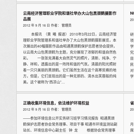
云南经济管理职业学院和谐社举办大山包黑颈鹤摄影作
N
品展
2
2012 年 9 月 16 日 作者：
管理员
本
本报讯 （黄 曦 报道） 2010年3月22日，云南经济管
研
理职业学院管理系和谐社举办了大山包黑颈鹤摄影展览，本
项
次展出的40幅摄影作品由昭通黑颈鹤保护志愿者协会提供，
学
以云南大山包黑颈鹤为主题，充分展现了浓郁的和谐自然色
究
彩。 一张张充满着大自然灵气的照片，清新、纯净、宁
目
静、祥和，透露出的是一阵阵和谐的气氛，清晨的阳光照射
民
着一只只美丽的黑颈鹤。它们虽然生活在这个高寒贫瘠的地
对
方，但是，它们显现出的是一种无邪的、清水出芙蓉般的纯
学
美。这个被称为“西凉山”…
正确收集环境信息，依法维护环境权益
省
2012 年 9 月 16 日 作者：
管理员
2
——参加环境信息公开实务研习班学习情况报告 昭通黑颈
昭
鹤保护志愿者协会常务理事、项目干事 昭通市环境监测站副
月
站长、环境信息中心副主任 钟 龙 根据协会常务理事
席