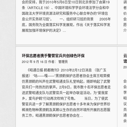
会的安排，我于2010年5月6日至10日到北京参加了由第19
调
条（ARTICLE 19）、中国环境科学学会环境法学分会和中
者
国政法大学环境资源法研究和服务中心联合举办的“环境信
价
息公开实务研习班”。 一、组织研习班的背景 2005年
会
底，国务院为全面落实科学发展观，作出《关于落实科学发
愿
展观加强环境保护的决定》…
介
环保志愿者携手警营官兵共创绿色环保
云
谊
2012 年 9 月 16 日 作者：
管理员
2
《昭通日报·鹤都晚刊》2010年2月12日消息 （张广玉
本
报道） “咕——嘎——”黑颈鹤保护志愿者协会主席王昭荣模
会
仿黑颈鹤的叫声在武警昭通支队礼堂响起，随即响起了武警
会
官兵们一阵热烈的掌声。2月9日，我市数十名环保志愿者走
李
进武警昭通支队与武警官兵一起举办联谊活动，为“爱我家
昭
乡，爱鸟护鹤”行动再次吹响了号角。 当日，为了使武
议
警官兵进一步了解黑颈鹤保护志愿者十多年来为保护世界珍
员
稀濒危物种黑颈鹤及其赖以生存的自然环境所开展的志愿服
通
务工作，昭通黑颈鹤保护志愿者协会在…