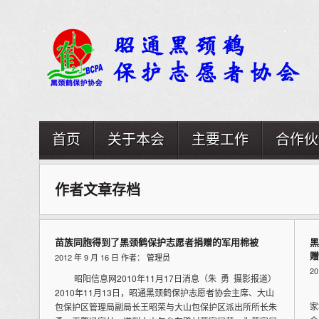
首页
关于本会
主要工作
合作伙
作者文章存档
苗族同胞得到了黑颈鹤保护志愿者捐赠的军用棉被
黑
赠
2012 年 9 月 16 日 作者：
管理员
2
昭阳信息网2010年11月17日消息（朱 勇 摄影报道）
《
2010年11月13日，昭通黑颈鹤保护志愿者协会主席、大山
家
包保护区管理局副局长王昭荣与大山包保护区派出所所长朱