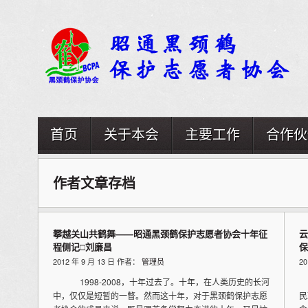
首页
关于本会
主要工作
合作伙
作者文章存档
攀越关山共鹤舞——昭通黑颈鹤保护志愿者协会十年征
云
程侧记□刘廉昌
保
2012 年 9 月 13 日 作者：
管理员
2
1998-2008，十年过去了。十年，在人类历史的长河
云
中，仅仅是短暂的一瞥。然而这十年，对于黑颈鹤保护志愿
民