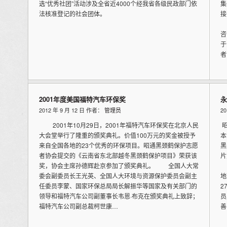
选“优秀社团”活动涉及全省近4000个经我省各级民政部门依
集
法核准登记的社会团体。
接
获
咨
于
者
2001年度美国福特汽车环保奖
永
2012 年 9 月 12 日 作者：
管理员
2
2001年10月29日，2001年福特汽车环保奖在北京人民
昭
大会堂举行了隆重的颁奖典礼。价值100万元的奖金被授予
本
来自全国各地的23个优秀的环保项目。昭通黑颈鹤保护志愿
黑
者协会提交的《云南省东北部越冬黑颈鹤保护项目》荣获该
片
奖，协会主席孙德辉赴京参加了颁奖典礼。 全国人大常
受
委会副委员长王光英、全国人大环境与资源保护委员会副主
地
任委员李蒙、国家环保总局局长解振华等国家及有关部门的
2
领导和福特汽车公司副董事长韦恩·布克在颁奖典礼上致辞；
员
福特汽车公司副总裁柯世康…
善