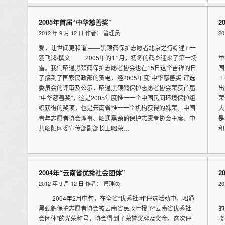
2005年首届“中华慈善奖”
2
2012 年 9 月 12 日 作者：
管理员
2
爱，让世间更和谐 ——黑颈鹤保护志愿者北京之行综述 □一
2
羽飞鸿/撰文 2005年的11月，初冬的鹤乡迎来了第一场
举
雪。我们昭通黑颈鹤保护志愿者协会也在15日这个吉祥的日
国
子接到了国家民政部的贺电，经2005年度“中华慈善奖”评选
上
委员会的评审及公示，昭通黑颈鹤保护志愿者协会荣获首届
出
“中华慈善奖”，这是2005年度惟一一个中国民间环境保护组
荣
织获得的奖项，也是云南省惟一一个机构获得的殊荣。中国
大
青年志愿者协会理事、昭通黑颈鹤保护志愿者协会主席、中
是
共昭阳区委宣传部副部长王昭荣…
和
2004年“云南省优秀社会团体”
2
2012 年 9 月 12 日 作者：
管理员
2
2004年2月中旬，在全省“优秀社团”评选活动中，昭通
2
黑颈鹤保护志愿者协会被云南省民政厅授予“云南省优秀社
的
会团体”的光荣称号，协会得到了荣誉奖牌及奖金。这次评
晓