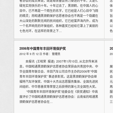
者协会的成员来说，既是艰苦备尝努力奋进的十年，又是忙
念
碌充实而快乐的十年。十年过去了，黑颈鹤，在中国人的心
体
目中，已不再是一个陌生的名字，它已经是人们心目中飞翔
华
的精灵；而昭通黑颈鹤保护志愿者协会也不再是一个隐藏在
旨
大山深处的默默无闻的民间组织，它已经蜚声海内外，成为
类
一个名声响亮的环保组织，各种嘉奖已经给它罩上了美丽的
以
七色光环，在这样的背景之下…
色
2006年中国青年丰田环境保护奖
2
2012 年 9 月 12 日 作者：
管理员
2
本报讯 (王昭荣 报道) 2007年1月10日, 从北京传来消
本
息，中国昭通黑颈鹤保护志愿者协会荣获由共青团中央、中
展
华全国青年联合会、丰田汽车公司合作主办的2006年“中国
民
青年丰田环境保护奖” 事迹表彰奖。这是黑颈鹤保护协会继
会
福特汽车环保奖、中国十大杰出志愿服务集体、全国先进民
元
间组织、中华慈善奖等荣誉之后获得的第七次全国性大奖。
再
“中国青年丰田环境保护奖”组委会在《获奖通知》中高
服
度评价了中国昭通黑颈鹤保护志愿者协会：云南省的昭通黑
的
颈鹤保护志愿者协会在…
三