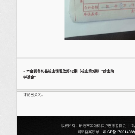
«
本会到鲁甸县梭山镇发放第42期（梭山第3期）“妙舍助
学基金”
评论已关闭。
版权所有：昭通市黑颈鹤保护志愿者协会 | 站
网站备案序号：
滇ICP备17001438