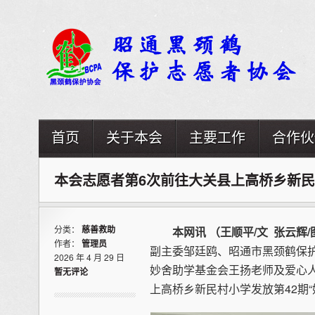
首页
关于本会
主要工作
合作伙
本会志愿者第6次前往大关县上高桥乡新民
分类：
慈善救助
本网讯 （王顺平/文 张云辉/
作者：
管理员
副主委邹廷鸥、昭通市黑颈鹤保
2026 年 4 月 29 日
妙舍助学基金会王扬老师及爱心
暂无评论
上高桥乡新民村小学发放第42期“