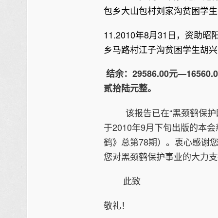
包乡大山包村刘家沟贫困学生宋
11.2010年8月31日，资
乡马路村江子沟贫困学生胡兴凤
结余：29586.00元—16560.0
贰拾陆元整。
该报告已在“黑颈鹤保护网
于2010年9月下旬出版的本
鹤》总第78期）。衷心感谢
您对黑颈鹤保护事业的大力支
此致
敬礼！