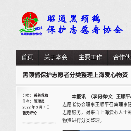
首页
关于本会
主要工作
合作伙
黑颈鹤保护志愿者分类整理上海爱心物资
分类：
慈善救助
本报讯
（李何祥/文 王顺平
作者：
管理员
志愿者协会理事王顺平召集理事
2022 年 3 月 7 日
志愿服务，对来自上海爱心人士郑
暂无评论
物资进行分类整理。