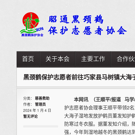
首页
关于本会
主要工作
合作伙
黑颈鹤保护志愿者前往巧家县马树镇大海
分类：
慈善救助
本网讯 （王顺平/报道 马学
作者：
管理员
护志愿者协会理事王顺平带领2
2024 年 1 月 4 日
大海子湿地发放护鹤员董发知护鹤
暂无评论
防寒过冬衣服。据董发知介绍，
强，今年到湿地越冬的黑颈鹤达到