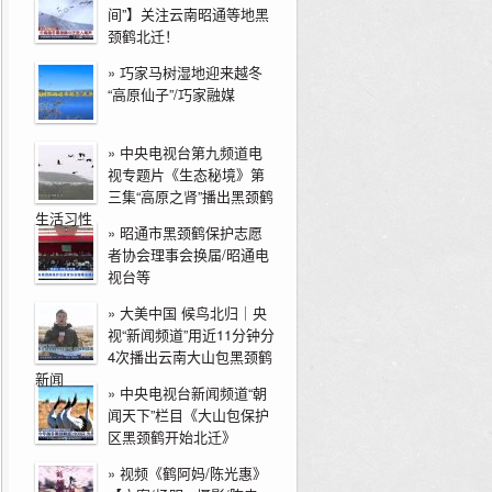
间”】关注云南昭通等地黑
颈鹤北迁！
»
巧家马树湿地迎来越冬
“高原仙子”/巧家融媒
»
中央电视台第九频道电
视专题片《生态秘境》第
三集“高原之肾”播出黑颈鹤
生活习性
»
昭通市黑颈鹤保护志愿
者协会理事会换届/昭通电
视台等
»
大美中国 候鸟北归｜央
视“新闻频道”用近11分钟分
4次播出云南大山包黑颈鹤
新闻
»
中央电视台新闻频道“朝
闻天下”栏目《大山包保护
区黑颈鹤开始北迁》
»
视频《鹤阿妈/陈光惠》