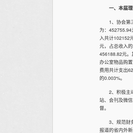
一、本届理
1、协会第三届
为：452755
入共计10215
元，占总收入的5
456188.82
办公室物品购置费
费用共计支出62
的0.003%。
2、积极主动
站、会刊及微信
督。
3、规范财务
报道的省内外新