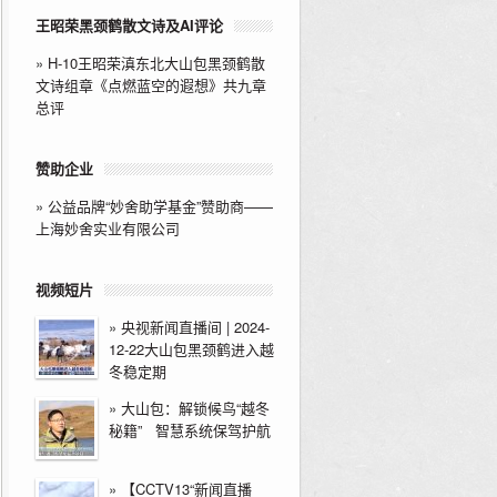
王昭荣黑颈鹤散文诗及AI评论
»
H-10王昭荣滇东北大山包黑颈鹤散
文诗组章《点燃蓝空的遐想》共九章
总评
赞助企业
»
公益品牌“妙舍助学基金”赞助商——
上海妙舍实业有限公司
视频短片
»
央视新闻直播间 | 2024-
12-22大山包黑颈鹤进入越
冬稳定期
»
大山包：解锁候鸟“越冬
秘籍” 智慧系统保驾护航
»
【CCTV13“新闻直播