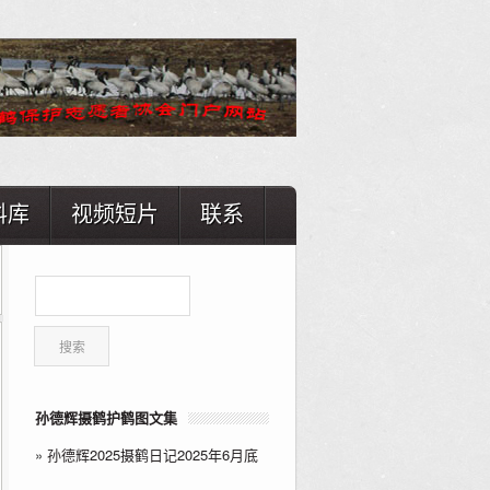
料库
视频短片
联系
孙德辉摄鹤护鹤图文集
»
孙德辉2025摄鹤日记2025年6月底