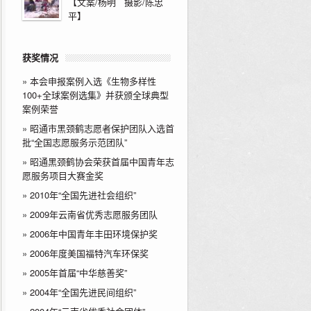
【文案/杨明 摄影/陈忠
平】
获奖情况
»
本会申报案例入选《生物多样性
100+全球案例选集》并获颁全球典型
案例荣誉
»
昭通市黑颈鹤志愿者保护团队入选首
批“全国志愿服务示范团队”
»
昭通黑颈鹤协会荣获首届中国青年志
愿服务项目大赛金奖
»
2010年“全国先进社会组织”
»
2009年云南省优秀志愿服务团队
»
2006年中国青年丰田环境保护奖
»
2006年度美国福特汽车环保奖
»
2005年首届“中华慈善奖”
»
2004年“全国先进民间组织”