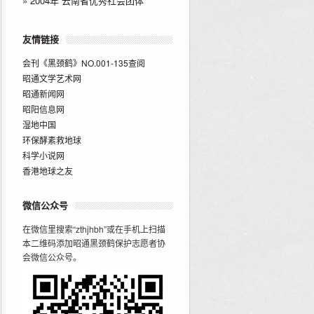
»
2004年“云南省优秀社会团体”
友情链接
会刊《黑颈鹤》NO.001-135查阅
昭通文学艺术网
昭通新闻网
昭阳信息网
湿地中国
环保酵素救地球
科学小说网
香港地球之友
微信公众号
在微信里搜索“zthjhbh”或在手机上扫描
本二维码添加昭通黑颈鹤保护志愿者协
会微信公众号。