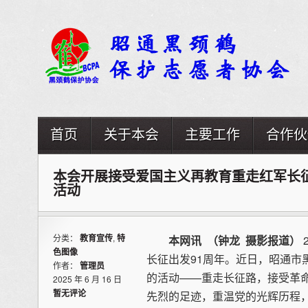
首页
关于本会
主要工作
合作伙
本会开展接受爱国主义再教育重走红军长征
活动
分类：
教育宣传
,
特
本网讯 （钟龙 摄影报道）
色图像
长征出发91周年。近日，昭通市
作者：
管理员
的活动——重走长征路，接受革
2025 年 6 月 16 日
暂无评论
先烈的足迹，重温党的光辉历程