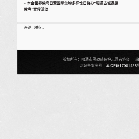
«
本会世界候鸟日暨国际生物多样性日协办“昭通古城遇见
候鸟”宣传活动
评论已关闭。
版权所有：昭通市黑颈鹤保护志愿者协会 | 站
网站备案序号：
滇ICP备17001438