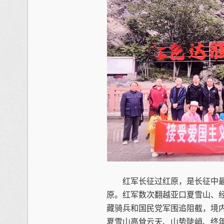
红军长征过红原，是长征中最
原。红军数次翻越亚口夏雪山、
藏骑兵和国民党军围追阻截，境
夏雪山高耸云天、山势陡峭、终