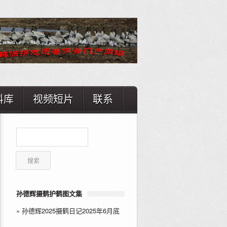
料库
视频短片
联系
孙德辉摄鹤护鹤图文集
»
孙德辉2025摄鹤日记2025年6月底