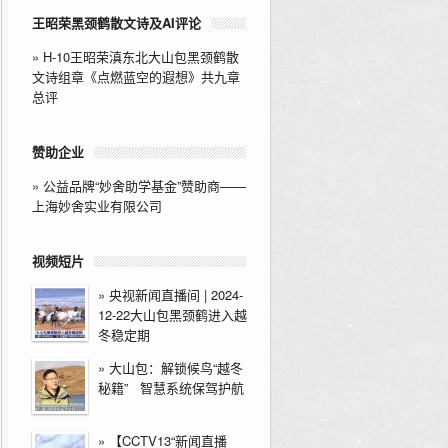
王昭荣黑颈鹤散文诗及AI评论
»
H-10王昭荣滇东北大山包黑颈鹤散
文诗组章《点燃蓝空的遐想》共九章
总评
赞助企业
»
公益品牌“妙舍助学基金”赞助商——
上海妙舍实业有限公司
视频短片
»
央视新闻直播间 | 2024-
12-22大山包黑颈鹤进入越
冬稳定期
»
大山包：解锁候鸟“越冬
秘籍” 智慧系统保驾护航
»
【CCTV13“新闻直播