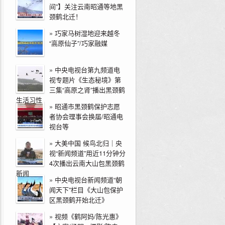
间”】关注云南昭通等地黑
颈鹤北迁！
»
巧家马树湿地迎来越冬
“高原仙子”/巧家融媒
»
中央电视台第九频道电
视专题片《生态秘境》第
三集“高原之肾”播出黑颈鹤
生活习性
»
昭通市黑颈鹤保护志愿
者协会理事会换届/昭通电
视台等
»
大美中国 候鸟北归｜央
视“新闻频道”用近11分钟分
4次播出云南大山包黑颈鹤
新闻
»
中央电视台新闻频道“朝
闻天下”栏目《大山包保护
区黑颈鹤开始北迁》
»
视频《鹤阿妈/陈光惠》