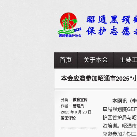
首页
关于本会
主要
本会应邀参加昭通市2025
分类：
教育宣传
本网讯
（
李
作者：
管理员
草局规划院GE
2025 年 9 月 23 日
护区管护局与昭
暂无评论
资培训。昭通市
应邀参加为期三