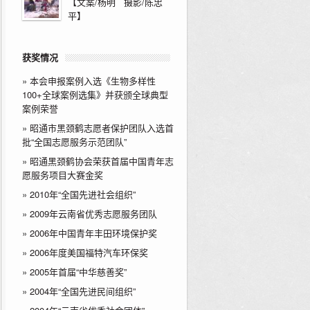
【文案/杨明 摄影/陈忠
平】
获奖情况
»
本会申报案例入选《生物多样性
100+全球案例选集》并获颁全球典型
案例荣誉
»
昭通市黑颈鹤志愿者保护团队入选首
批“全国志愿服务示范团队”
»
昭通黑颈鹤协会荣获首届中国青年志
愿服务项目大赛金奖
»
2010年“全国先进社会组织”
»
2009年云南省优秀志愿服务团队
»
2006年中国青年丰田环境保护奖
»
2006年度美国福特汽车环保奖
»
2005年首届“中华慈善奖”
»
2004年“全国先进民间组织”