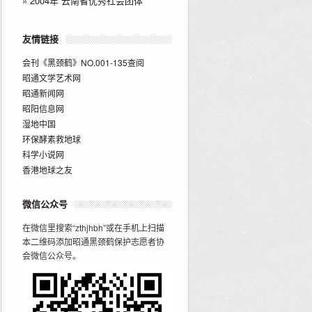
»
2004年“云南省优秀社会团体”
友情链接
会刊《黑颈鹤》NO.001-135查阅
昭通文学艺术网
昭通新闻网
昭阳信息网
湿地中国
环保酵素救地球
科学小说网
香港地球之友
微信公众号
在微信里搜索“zthjhbh”或在手机上扫描
本二维码添加昭通黑颈鹤保护志愿者协
会微信公众号。