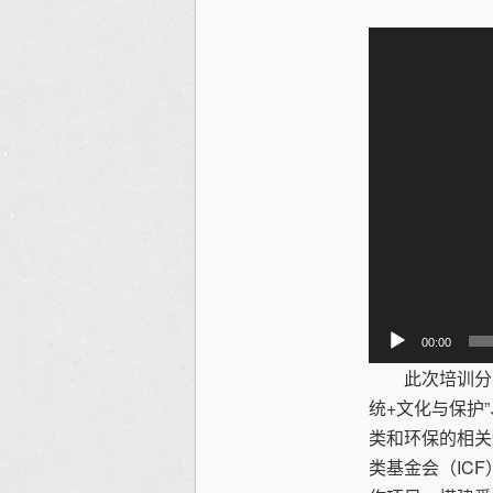
视
频
播
放
器
00:00
此次培训分主题
统+文化与保护
类和环保的相关
类基金会（IC