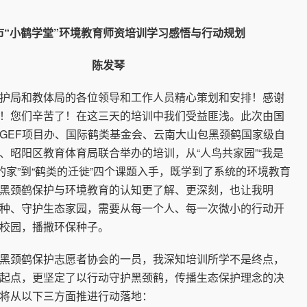
市“小鹤学堂”环境教育师资培训学习感悟与行动规划
陈发琴
局和教体局的各位领导和工作人员精心策划和安排！感谢
！您们辛苦了！在这三天的培训中我们受益匪浅。此次由国
GEF项目办、国际鹤类基金会、云南大山包黑颈鹤国家级自
、昭阳区教育体育局联合举办的培训，从“人鸟共家园”“我是
鹤的家”到“鹤类的迁徙”四个课题入手，既学到了系统的环境教育
黑颈鹤保护与环境教育的认知更了解、更深刻，也让我明
种、守护生态家园，需要从每一个人、每一次微小的行动开
校园，播撒环保种子。
颈鹤保护志愿者协会的一员，我深知培训所学不是终点，
起点，更坚定了以行动守护黑颈鹤，传播生态保护理念的决
将从以下三方面推进行动落地：