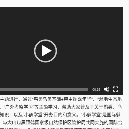
00:15
进行，通过“鹤类鸟类基础+鹤主题嘉年华”、“湿地生态系
”、“户外考察学习”等主题学习，帮助大家普及了关于鹤类、鸟
知识，以及“小鹤学堂”开办目的和意义。“小鹤学堂”是国际鹤
F）与大山包黑颈鹤国家级自然保护区管护局共同实施的国际合