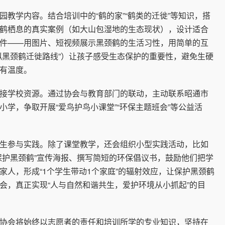
学内容。结合培训中的“鹤的家”“鹤类的迁徙”等知识，搭
鹤栖息的真实案例（如大山包湿地的生态现状），设计适合
件——用图片、短视频展示黑颈鹤的生活习性，用简单的互
拟黑颈鹤迁徙路线”）让孩子感受生态保护的重要性，避免生硬
有温度。
学校资源。通过协会与教育部门的联动，主动联系昭通市
小学，争取开展“爱鸟护鸟小课堂”“环保主题班会”等公益活
参与实践。除了课堂教学，还会组织小型实践活动，比如
保护黑颈鹤”宣传海报、撰写简短的环保倡议书，鼓励他们把学
家人，形成“1个学生带动1个家庭”的辐射效应，让保护黑颈鹤
会，真正实现“人与自然和谐共生，爱护环境从小抓起”的目
会将始终以志愿者的责任和培训所学的专业知识，坚持在