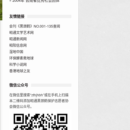
»
2004年“云南省优秀社会团体”
友情链接
会刊《黑颈鹤》NO.001-135查阅
昭通文学艺术网
昭通新闻网
昭阳信息网
湿地中国
环保酵素救地球
科学小说网
香港地球之友
微信公众号
在微信里搜索“zthjhbh”或在手机上扫描
本二维码添加昭通黑颈鹤保护志愿者协
会微信公众号。