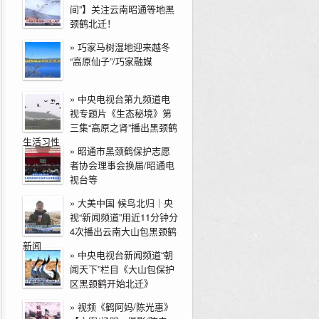
间”】关注云南昭通等地黑
颈鹤北迁！
»
巧家马树湿地迎来越冬
“高原仙子”/巧家融媒
»
中央电视台第九频道电
视专题片《生态秘境》第
三集“高原之肾”播出黑颈鹤
生活习性
»
昭通市黑颈鹤保护志愿
者协会理事会换届/昭通电
视台等
»
大美中国 候鸟北归｜央
视“新闻频道”用近11分钟分
4次播出云南大山包黑颈鹤
新闻
»
中央电视台新闻频道“朝
闻天下”栏目《大山包保护
区黑颈鹤开始北迁》
»
视频《鹤阿妈/陈光惠》