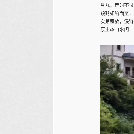
月九，走时不过
颈鹤如约而至，
次第盛放，漫野
原生态山水间，
视
频
播
放
器