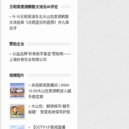
王昭荣黑颈鹤散文诗及AI评论
»
H-10王昭荣滇东北大山包黑颈鹤散
文诗组章《点燃蓝空的遐想》共九章
总评
赞助企业
»
公益品牌“妙舍助学基金”赞助商——
上海妙舍实业有限公司
视频短片
»
央视新闻直播间 | 2024-
12-22大山包黑颈鹤进入越
冬稳定期
»
大山包：解锁候鸟“越冬
秘籍” 智慧系统保驾护航
»
【CCTV13“新闻直播