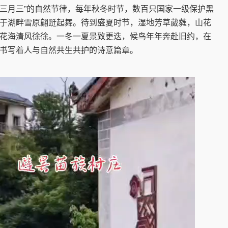
三月三”的自然节律，每年秋冬时节，数百只国家一级保护黑
于湖畔雪原翩跹起舞。待到盛夏时节，湿地芳草葳蕤，山花
花海清风徐徐。一冬一夏景致更迭，候鸟年年奔赴旧约，在
书写着人与自然共生共护的诗意篇章。