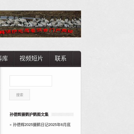
料库
视频短片
联系
孙德辉摄鹤护鹤图文集
»
孙德辉2025摄鹤日记2025年6月底