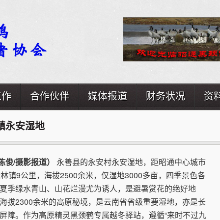
工作
合作伙伴
媒体报道
财务状况
资
镇永安湿地
陈俊/摄影报道）
永善县的永安村永安湿地，距昭通中心城市
林镇9公里，海拔2500余米，仅湿地3000多亩，四季景色各
夏季绿水青山、山花烂漫尤为诱人，是避暑赏花的绝好地
海拔2300余米的高原秘境，是云南省省级重要湿地，亦是长
屏障。作为高原精灵黑颈鹤专属越冬驿站，遵循“来时不过九