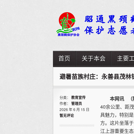
首页
关于本会
主要
避暑苗族村庄：永善县茂林
分类：
教育宣传
本网讯 （
作者：
管理员
40余公里、距茂
2026 年 6 月 15 日
具魅力，特别是
暂无评论
方。这片坐落于
江上游重要生态