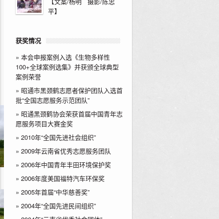
【文案/杨明 摄影/陈忠
平】
获奖情况
»
本会申报案例入选《生物多样性
100+全球案例选集》并获颁全球典型
案例荣誉
»
昭通市黑颈鹤志愿者保护团队入选首
批“全国志愿服务示范团队”
»
昭通黑颈鹤协会荣获首届中国青年志
愿服务项目大赛金奖
»
2010年“全国先进社会组织”
»
2009年云南省优秀志愿服务团队
»
2006年中国青年丰田环境保护奖
»
2006年度美国福特汽车环保奖
»
2005年首届“中华慈善奖”
»
2004年“全国先进民间组织”