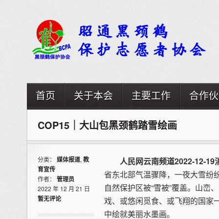
首页
关于本会
主要工作
合作伙
COP15｜大山包黑颈鹤踏雪绘画
分类：
媒体报道
,
教
人民网云南频道
2022-12-19
育宣传
省东北部气温骤降，一夜大雪纷
作者：
管理员
自然保护区被“雪被”覆盖。山峦
2022 年 12 月 21 日
暂无评论
戏、或悠闲觅食、或飞翔的国家
中绘就美丽水墨画。