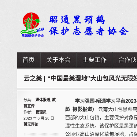
首页
关于本会
主要工作
合作伙
云之美 | “中国最美湿地”大山包风光无限
分类：
媒体报道
,
教
学习强国-昭通学习平台2023-0
育宣传
彪
摄影报道
）
云南大山包黑颈鹤
作者：
管理员
西部的大山包镇，主要保护对象
2023 年 6 月 20 日
暂无评论
湿性生态系统。该保护区是黑颈鹤
公顷亚高山沼泽化草甸湿地，占保护