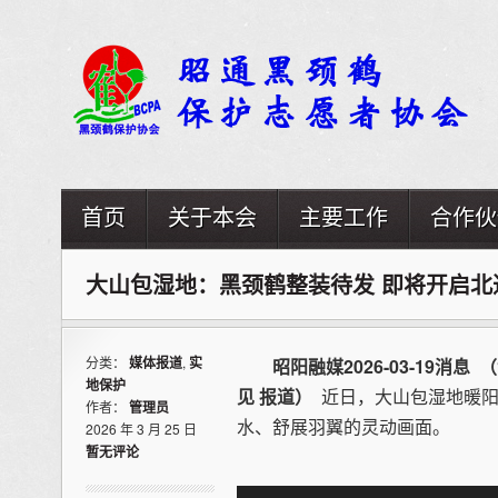
首页
关于本会
主要工作
合作伙
大山包湿地：黑颈鹤整装待发 即将开启北
分类：
媒体报道
,
实
昭阳融媒2026-03-19消息 （
地保护
见
报道
）
近日，大山包湿地暖
作者：
管理员
水、舒展羽翼的灵动画面。
2026 年 3 月 25 日
暂无评论
视