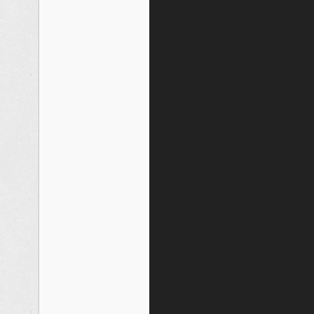
频
播
放
器