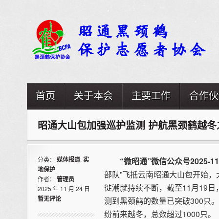
首页
关于本会
主要工作
合作伙
昭通大山包加强巡护监测 护航黑颈鹤越冬
分类：
媒体报道
,
实
“微昭通”微信公众号2025-11
地保护
部队”飞抵云南昭通大山包开始
作者：
管理员
徙潮就持续不断，截至11月19
2025 年 11 月 24 日
暂无评论
测到黑颈鹤的数量已突破300只
纷前来越冬，总数超过1000只。