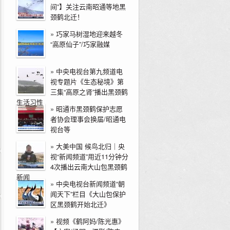
间”】关注云南昭通等地黑
颈鹤北迁！
»
巧家马树湿地迎来越冬
“高原仙子”/巧家融媒
»
中央电视台第九频道电
视专题片《生态秘境》第
三集“高原之肾”播出黑颈鹤
生活习性
»
昭通市黑颈鹤保护志愿
者协会理事会换届/昭通电
视台等
»
大美中国 候鸟北归｜央
视“新闻频道”用近11分钟分
4次播出云南大山包黑颈鹤
新闻
»
中央电视台新闻频道“朝
闻天下”栏目《大山包保护
区黑颈鹤开始北迁》
»
视频《鹤阿妈/陈光惠》