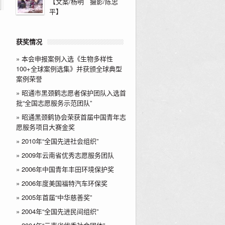
【文案/杨明 摄影/陈忠
平】
获奖情况
»
本会申报案例入选《生物多样性
100+全球案例选集》并获颁全球典型
案例荣誉
»
昭通市黑颈鹤志愿者保护团队入选首
批“全国志愿服务示范团队”
»
昭通黑颈鹤协会荣获首届中国青年志
愿服务项目大赛金奖
»
2010年“全国先进社会组织”
»
2009年云南省优秀志愿服务团队
»
2006年中国青年丰田环境保护奖
»
2006年度美国福特汽车环保奖
»
2005年首届“中华慈善奖”
»
2004年“全国先进民间组织”