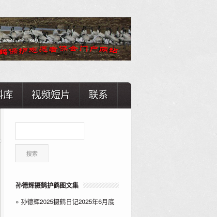
料库
视频短片
联系
孙德辉摄鹤护鹤图文集
»
孙德辉2025摄鹤日记2025年6月底