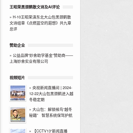
王昭荣黑颈鹤散文诗及AI评论
»
H-10王昭荣滇东北大山包黑颈鹤散
文诗组章《点燃蓝空的遐想》共九章
总评
赞助企业
»
公益品牌“妙舍助学基金”赞助商——
上海妙舍实业有限公司
视频短片
»
央视新闻直播间 | 2024-
12-22大山包黑颈鹤进入越
冬稳定期
»
大山包：解锁候鸟“越冬
秘籍” 智慧系统保驾护航
»
【CCTV13“新闻直播