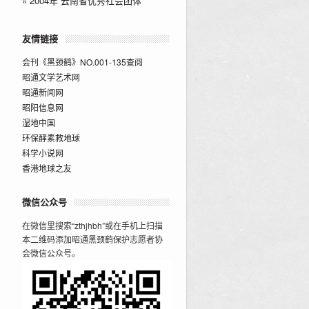
»
2004年“云南省优秀社会团体”
友情链接
会刊《黑颈鹤》NO.001-135查阅
昭通文学艺术网
昭通新闻网
昭阳信息网
湿地中国
环保酵素救地球
科学小说网
香港地球之友
微信公众号
在微信里搜索“zthjhbh”或在手机上扫描
本二维码添加昭通黑颈鹤保护志愿者协
会微信公众号。