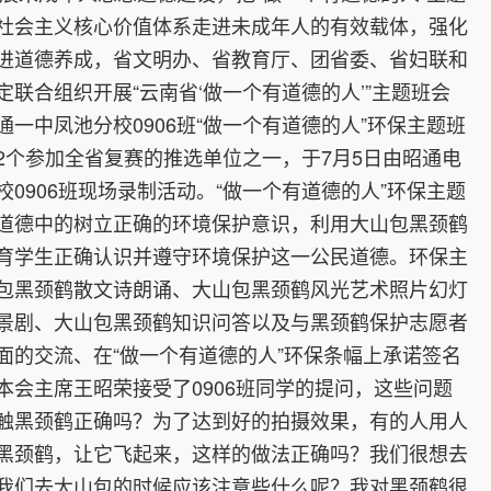
社会主义核心价值体系走进未成年人的有效载体，强化
进道德养成，省文明办、省教育厅、团省委、省妇联和
定联合组织开展“云南省‘做一个有道德的人’”主题班会
通一中凤池分校0906班“做一个有道德的人”环保主题班
2个参加全省复赛的推选单位之一，于7月5日由昭通电
校0906班现场录制活动。“做一个有道德的人”环保主题
道德中的树立正确的环境保护意识，利用大山包黑颈鹤
育学生正确认识并遵守环境保护这一公民道德。环保主
包黑颈鹤散文诗朗诵、大山包黑颈鹤风光艺术照片幻灯
景剧、大山包黑颈鹤知识问答以及与黑颈鹤保护志愿者
面的交流、在“做一个有道德的人”环保条幅上承诺签名
本会主席王昭荣接受了0906班同学的提问，这些问题
触黑颈鹤正确吗？为了达到好的拍摄效果，有的人用人
黑颈鹤，让它飞起来，这样的做法正确吗？我们很想去
我们去大山包的时候应该注意些什么呢？我对黑颈鹤很