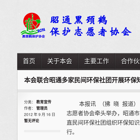
首页
关于本会
主要工作
合作伙
本会联合昭通多家民间环保社团开展环保
分类：
教育宣传
本报讯 （拂 晓 报道） 2
作者：
管理员
志愿者协会牵头举办，昭通市
2012 年 9 月 16 日
暂无评论
直民间环保社团组织环保知识
行。